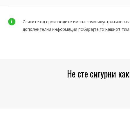
Сликите од производите имаат само илустративна на
дополнителни информации побарајте го нашиот тим 
Не сте сигурни ка