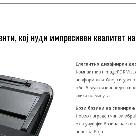
менти, кој нуди импресивен квалитет н
Елегантно дизајниран де
Компактниот imageFORMULA 
перформанси. Овој сигурен 
обезбедува извонреден квали
слики во минута.
Брзи брзини на скенирањ
Новиот вграден чип за обра
отклучувајќи брзина на скен
целосна боја.