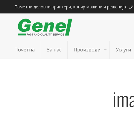
Паметни деловни принтери, копир машини и решенија
Почетна
За нас
Производи
Услуги
im