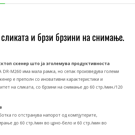
а сликата и брзи брзини на снимање.
сктоп скенер што ја зголемува продуктивноста
DR-M260 има мала рамка, но сепак произведува големи
скенер е преполн со иновативни карактеристики и
тет на сликата, со брзини на снимање до 60 стр./мин./120
е
ботка го отстранува напорот од компјутерите,
ирање до 60 стр./мин во црно-бело и 60 стр./мин во