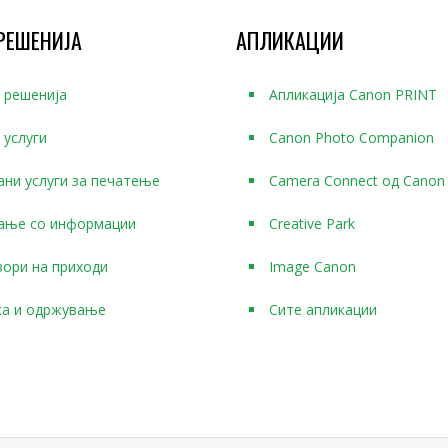
РЕШЕНИЈА
АПЛИКАЦИИ
 решенија
Апликација Canon PRINT
 услуги
Canon Photo Companion
ани услуги за печатење
Camera Connect од Canon
ање со информации
Creative Park
вори на приходи
Image Canon
а и одржување
Сите апликации