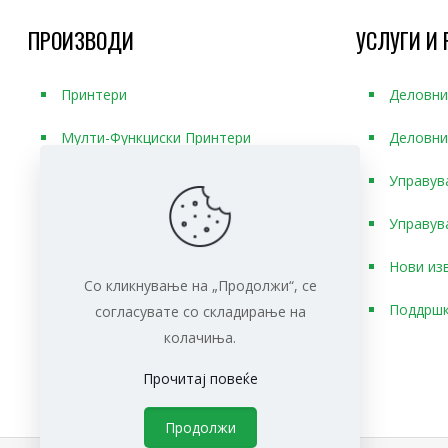
ПРОИЗВОДИ
УСЛУГИ И 
Принтери
Деловни
Мулти-Функциски Принтери
Деловни
Скенери
Управув
Плотери
Управув
Половна опрема и уреди
Нови из
Со кликнување на „Продолжи“, се
Поддршк
согласувате со складирање на
колачиња.
Прочитај повеќе
Продолжи