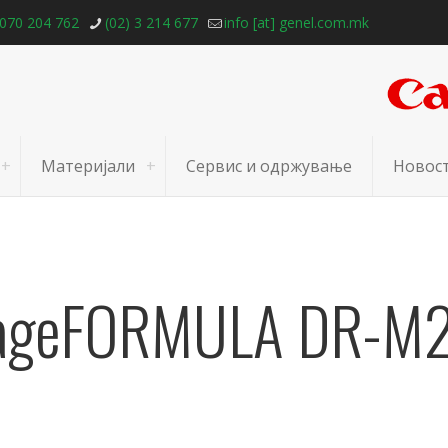
070 204 762
(02) 3 214 677
info [at] genel.com.mk
Материјали
Сервис и одржување
Новос
ageFORMULA DR-M