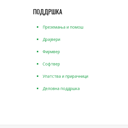
ПОДДРШКА
Преземања и помош
Драјвери
Фирмвер
Софтвер
Упатства и прирачници
Деловна поддршка