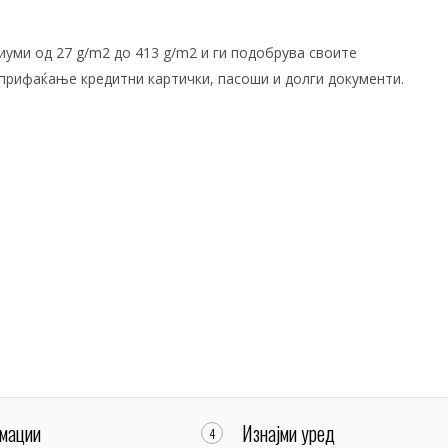
иуми од 27 g/m2 до 413 g/m2 и ги подобрува своите
прифаќање кредитни картички, пасоши и долги документи.
мации
Изнајми уред
4