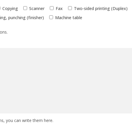
Copying
Scanner
Fax
Two-sided printing (Duplex)
ng, punching (finisher)
Machine table
ions.
ns, you can write them here.