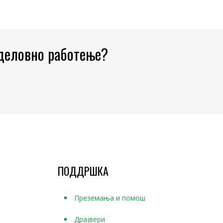
 деловно работење?
ПОДДРШКА
Преземања и помош
Драјвери