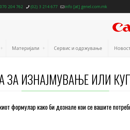
070 204 762
(02) 3 214 677
info [at] genel.com.mk
Материјали
Сервис и одржување
Новос
А ЗА ИЗНАЈМУВАЊЕ ИЛИ КУ
киот формулар како би дознале кои се вашите потреб