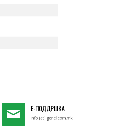
Е-ПОДДРШКА
info [at] genel.com.mk