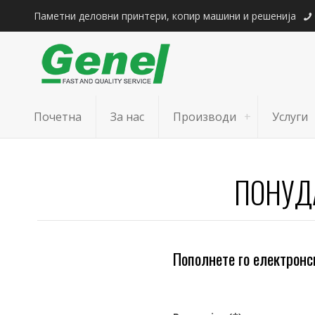
Паметни деловни принтери, копир машини и решенија
Почетна
За нас
Производи
Услуги
ПОНУД
Пополнете го електронс