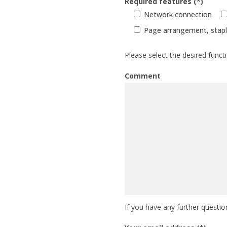
Required features (*)
Network connection
Page arrangement, stapli
Please select the desired funct
Comment
If you have any further questio