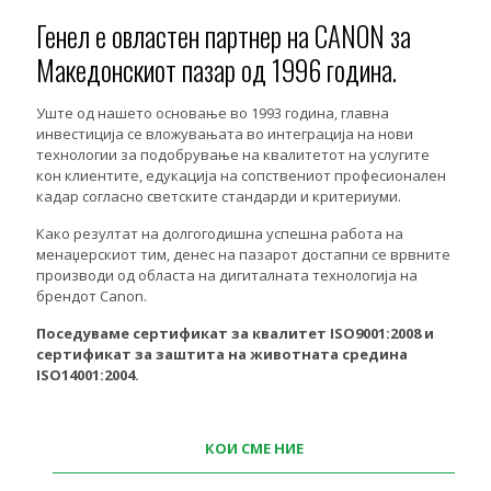
Генел е овластен партнер на CANON за
Македонскиот пазар од 1996 година.
Уште од нашето основање во 1993 година, главна
инвестиција се вложувањата во интеграција на нови
технологии за подобрување на квалитетот на услугите
кон клиентите, едукација на сопствениот професионален
кадар согласно светските стандарди и критериуми.
Како резултат на долгогодишна успешна работа на
менаџерскиот тим, денес на пазарот достапни се врвните
производи од областа на дигиталната технологија на
брендот Canon.
Поседуваме сертификат за квалитет ISO9001:2008 и
сертификат за заштита на животната средина
ISO14001:2004.
КОИ СМЕ НИЕ