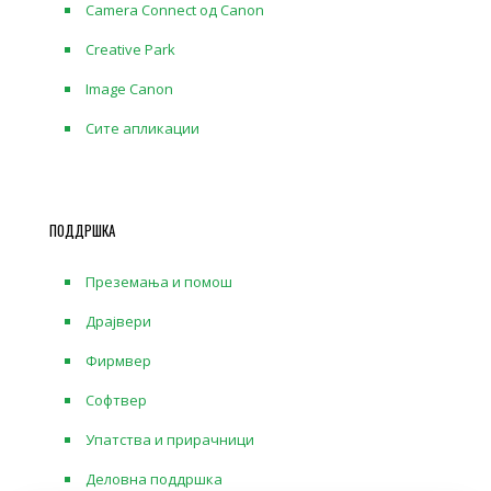
Camera Connect од Canon
Creative Park
Image Canon
Сите апликации
ПОДДРШКА
Преземања и помош
Драјвери
Фирмвер
Софтвер
Упатства и прирачници
Деловна поддршка