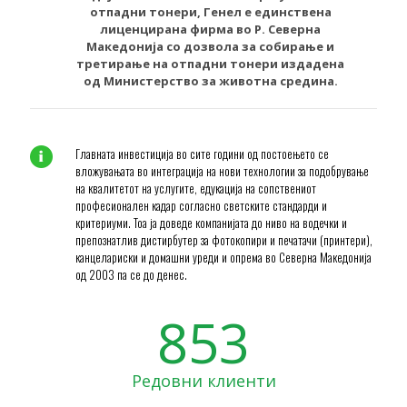
отпадни тонери, Генел е единствена
лиценцирана фирма во Р. Северна
Македонија со дозвола за собирање и
третирање на отпадни тонери издадена
од Министерство за животна средина.
Главната инвестиција во сите години од постоењето се
вложувањата во интеграција на нови технологии за подобрување
на квалитетот на услугите, едукација на сопствениот
професионален кадар согласно светските стандарди и
критериуми. Тоа ја доведе компанијата до ниво на водечки и
препознатлив дистирбутер за фотокопири и печатачи (принтери),
канцeлариски и домашни уреди и опрема во Северна Македонија
од 2003 па се до денес.
853
Редовни клиенти