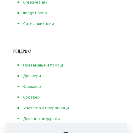
Creative Park
Image Canon
Сите апликации
ПОДДРШКА
Преземања и помош
Драјвери
Фирмвер
Софтвер
Упатства и прирачници
Деловна поддршка