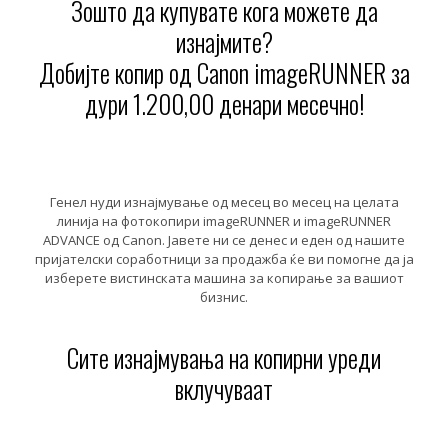
Зошто да купувате кога можете да
изнајмите?
Добијте копир од Canon imageRUNNER за
дури 1.200,00 денари месечно!
Генел нуди изнајмување од месец во месец на целата
линија на фотокопири imageRUNNER и imageRUNNER
ADVANCE од Canon. Јавете ни се денес и еден од нашите
пријателски соработници за продажба ќе ви помогне да ја
изберете вистинската машина за копирање за вашиот
бизнис.
Сите изнајмувања на копирни уреди
вклучуваат