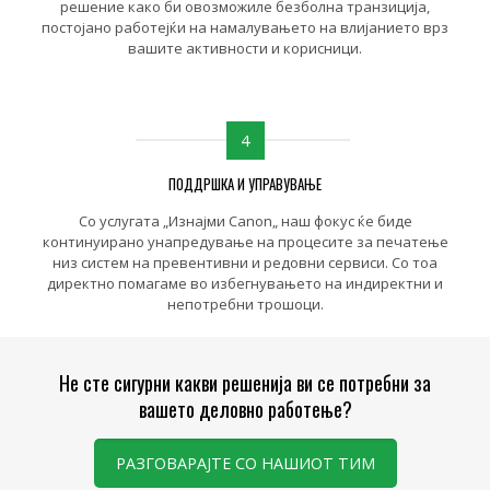
решение како би овозможиле безболна транзиција,
постојано работејќи на намалувањето на влијанието врз
вашите активности и корисници.
4
ПОДДРШКА И УПРАВУВАЊЕ
Со услугата „Изнајми Canon„ наш фокус ќе биде
континуирано унапредување на процесите за печатење
низ систем на превентивни и редовни сервиси. Со тоа
директно помагаме во избегнувањето на индиректни и
непотребни трошоци.
Не сте сигурни какви решенија ви се потребни за
вашето деловно работење?
РАЗГОВАРАЈТЕ СО НАШИОТ ТИМ