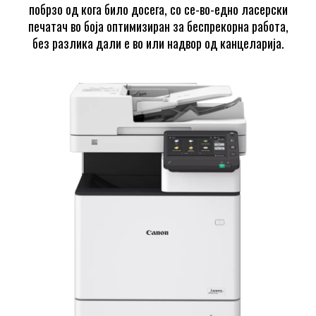
побрзо од кога било досега, со се-во-едно ласерски
печатач во боја оптимизиран за беспрекорна работа,
без разлика дали е во или надвор од канцеларија.