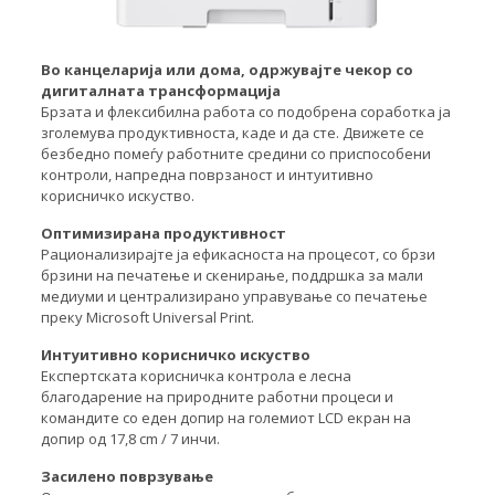
Во канцеларија или дома, одржувајте чекор со
дигиталната трансформација
Брзата и флексибилна работа со подобрена соработка ја
зголемува продуктивноста, каде и да сте. Движете се
безбедно помеѓу работните средини со приспособени
контроли, напредна поврзаност и интуитивно
корисничко искуство.
Оптимизирана продуктивност
Рационализирајте ја ефикасноста на процесот, со брзи
брзини на печатење и скенирање, поддршка за мали
медиуми и централизирано управување со печатење
преку Microsoft Universal Print.
Интуитивно корисничко искуство
Експертската корисничка контрола е лесна
благодарение на природните работни процеси и
командите со еден допир на големиот LCD екран на
допир од 17,8 cm / 7 инчи.
Засилено поврзување