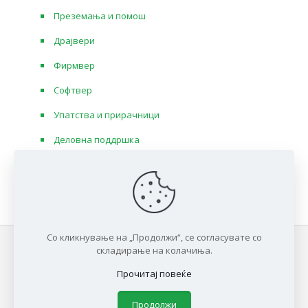
Преземања и помош
Драјвери
Фирмвер
Софтвер
Упатства и прирачници
Деловна поддршка
Со кликнување на „Продолжи“, се согласувате со
складирање на колачиња.
Прочитај повеќе
Developed by
PROCESS IN
. Hosted by
DDHOST
.
Продолжи