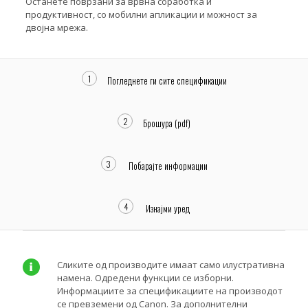
Останете поврзани за врвна соработка и
продуктивност, со мобилни апликации и можност за
двојна мрежа.
1
Погледнете ги сите спецификации
2
Брошура (pdf)
3
Побарајте информации
4
Изнајми уред
Сликите од производите имаат само илустративна
намена. Одредени функции се изборни.
Информациите за спецификациите на производот
се превземени од Canon. За дополнителни