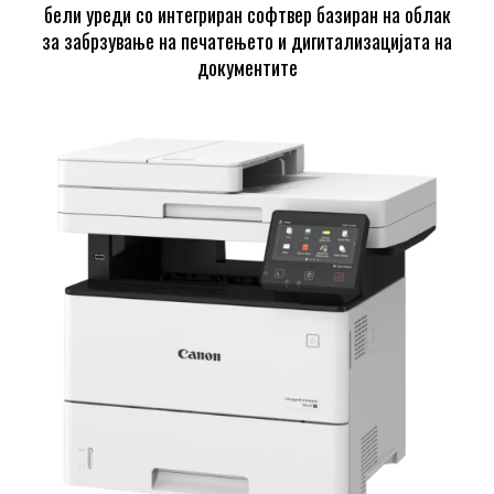
бели уреди со интегриран софтвер базиран на облак
за забрзување на печатењето и дигитализацијата на
документите