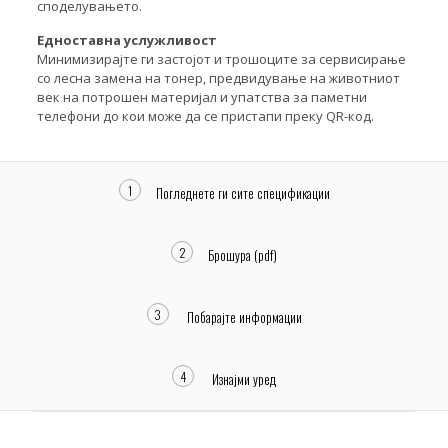
споделувањето.
Едноставна услужливост
Минимизирајте ги застојот и трошоците за сервисирање
со лесна замена на тонер, предвидување на животниот
век на потрошен материјал и упатства за паметни
телефони до кои може да се пристапи преку QR-код.
1
Погледнете ги сите спецификации
2
Брошура (pdf)
3
Побарајте информации
4
Изнајми уред