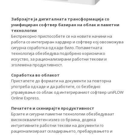
Забрзајте ја дигиталната трансформација со
унифициран софтвер базиран на облак и паметни
технологии
Беспрекорно приспособете се на новите начини на
работа со интегриран хардвер и софтвер кој овозможува
сигурна соработка од каде било. Попаметната
технологија обезбедува подобрено корисничко
искуство, за рационализирани работни текови и
зголемена продуктивност.
Соработка во облакот
Пристапете до формати на документи за повторна
употреба од каде и да работите, со безбедно
управување со облак од интегрираниот софтвер uniFLOW
Online Express.
Печатете и скенирајте продуктивност
Брзите и сигурни паметни технологии обезбедуваат
висококвалитетен излез со брзина, додека
интуитивните работни текови на документи го
рационализираат складирањето, пребарувањето и