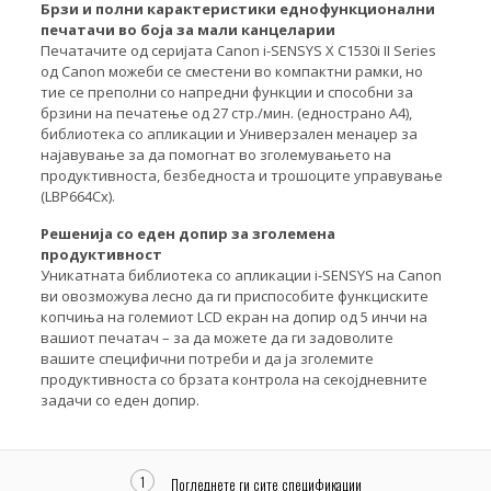
Брзи и полни карактеристики еднофункционални
печатачи во боја за мали канцеларии
Печатачите од серијата Canon i-SENSYS X C1530i II Series
од Canon можеби се сместени во компактни рамки, но
тие се преполни со напредни функции и способни за
брзини на печатење од 27 стр./мин. (еднострано A4),
библиотека со апликации и Универзален менаџер за
најавување за да помогнат во зголемувањето на
продуктивноста, безбедноста и трошоците управување
(LBP664Cx).
Решенија со еден допир за зголемена
продуктивност
Уникатната библиотека со апликации i-SENSYS на Canon
ви овозможува лесно да ги приспособите функциските
копчиња на големиот LCD екран на допир од 5 инчи на
вашиот печатач – за да можете да ги задоволите
вашите специфични потреби и да ја зголемите
продуктивноста со брзата контрола на секојдневните
задачи со еден допир.
1
Погледнете ги сите спецификации