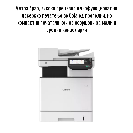
Ултра брзо, високо прецизно еднофункционално
ласерско печатење во боја од преполни, но
компактни печатачи кои се совршени за мали и
средни канцеларии