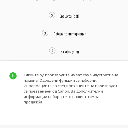
2
Брошура (pdf)
3
Побарајте информации
4
Изнајми уред
Сликите од производите имаат само илустративна
намена. Одредени функции се изборни.
Информациите за спецификациите на производот
се превземени од Canon. За дополнителни
информации побарајте го нашиот тим за
продажба.